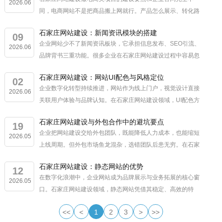
2026.06
同，电商网站不是把商品搬上网就行。产品怎么展示、转化路
径怎么设计、技术架构怎么搭，每一步都有讲究。很多商家花
石家庄网站建设：新闻资讯模块的搭建
了钱建站，流量进来了接不住，问题出...
09
企业网站少不了新闻资讯板块，它承担信息发布、SEO引流、
2026.06
品牌背书三重功能。很多企业在石家庄网站建设过程中容易忽
视这个模块，觉得放几篇文章就行。实际操作中，资讯模块的
石家庄网站建设：网站UI配色与风格定位
搭建涉及栏目规划、内容更新机制...
02
企业数字化转型持续推进，网站作为线上门户，视觉设计直接
2026.06
关联用户体验与品牌认知。在石家庄网站建设领域，UI配色方
案与整体风格定位已成为影响项目成效的核心要素。业内人士
石家庄网站建设与外包合作中的避坑要点
指出，视觉层面的专业规划往往决...
19
企业把网站建设交给外包团队，既能降低人力成本，也能缩短
2026.05
上线周期。但外包市场鱼龙混杂，选错团队后患无穷。在石家
庄网站建设的合作链条中，甲方往往掌握更多主动权，前提是
石家庄网站建设：静态网站的优势
懂得怎么筛选。合作前多花时间做功...
12
在数字化浪潮中，企业网站成为品牌展示与业务拓展的核心窗
2026.05
口。石家庄网站建设领域，静态网站凭借其稳定、高效的特
点，成为许多企业的选择。相较于动态网站，静态网站无需复
<<
<
1
2
3
>
>>
杂数据库支持，通过预生成的HTML...