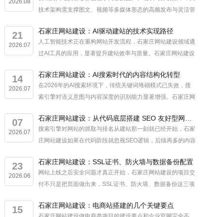
2026.08
技术架构需支撑图文、视频等多媒体形态的高频发布与灵活管
理。石家庄网站建设服务中，资讯类站点的内容管理系统搭建
石家庄网站建设：AI驱动建站的技术实现路径
涉及内容模型设计、媒体处理流程、...
21
人工智能技术正在重构网站开发流程，石家庄网站建设领域通
2026.07
过AI工具的应用，显著提升建站效率与质量。石家庄网站建设
的智能化转型体现在结构设计、内容生成与用户体验优化三个
石家庄网站建设：AI搜索时代的内容结构化转型
核心环节，形成系统化的技术实现...
14
在2026年的AI搜索环境下，传统关键词堆砌模式已失效，搜
2026.07
索引擎对语义意图与内容深度的识别能力显著增强。石家庄网
站建设需重构内容生产逻辑，以用户问题为主，构建可被AI理
石家庄网站建设：从代码底层搭建 SEO 友好型网站架构
解的结构化信息体系。内容主...
07
搜索引擎对网站的抓取与排名从建站那一刻就已经开始，石家
2026.07
庄网站建设如果在代码阶段就忽视SEO逻辑，后续再多的内容
优化也难以弥补架构层面的缺陷。真正有效的SEO不是建站完
石家庄网站建设：SSL证书、防火墙与数据备份配置
成后的补救措施，而是从代码底...
23
网站上线之后安全问题才真正开始，石家庄网站建设的项目交
2026.06
付不只是把页面做出来，SSL证书、防火墙、数据备份这三项
防护缺一不可。很多企业做石家庄网站建设时把预算全砸在设
石家庄网站建设：电商站搭建的几个关键要点
计和功能上，安全防护一笔带过，...
15
石家庄网站建设做电商类项目的建设要点和企业官网完全不